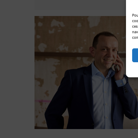
Pou
coo
ces
nav
con