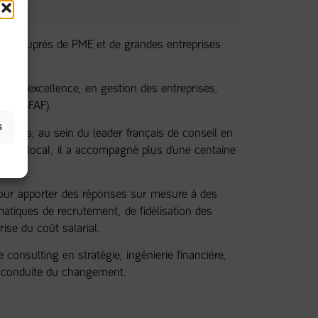
tant auprès de PME et de grandes entreprises
tion d’excellence, en gestion des entreprises,
ier (SFAF).
s
15 ans, au sein du leader français de conseil en
ement local, il a accompagné plus d’une centaine
our apporter des réponses sur mesure à des
tiques de recrutement, de fidélisation des
rise du coût salarial.
e consulting en stratégie, ingénierie financière,
t conduite du changement.