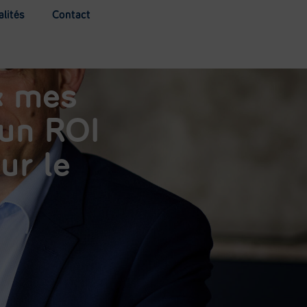
alités
Contact
« mes
 un ROI
ur le