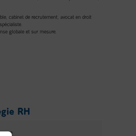
le, cabinet de recrutement, avocat en droit
pécialiste.
nse globale et sur mesure.
égie RH
inance