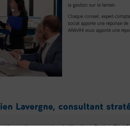
la gestion sur le terrain.
Chaque conseil, expert-comptab
social apporte une réponse de s
ARAVIHI vous apporte une répo
ien Lavergne, consultant strat
ouble compétence pour résoudre l’équation = Stratégie RH et F