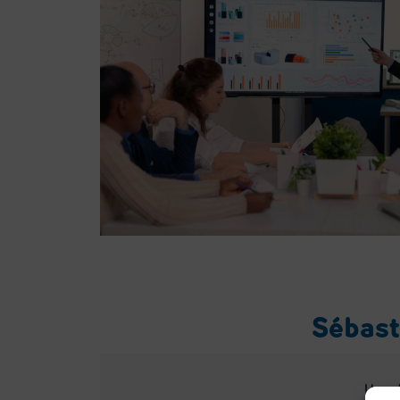
Sébast
Une d