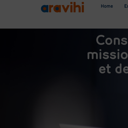
Home
E
Cons
missio
et d