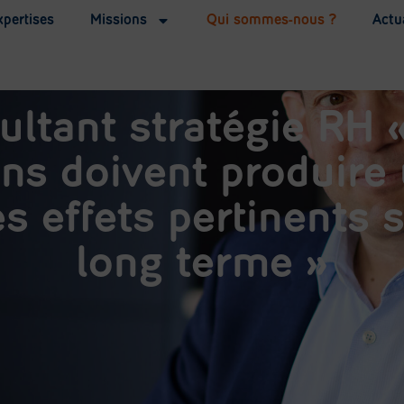
xpertises
Missions
Qui sommes-nous ?
Actu
ultant stratégie RH 
ns doivent produire
es effets pertinents s
long terme »