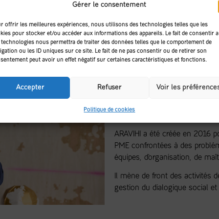
Gérer le consentement
r offrir les meilleures expériences, nous utilisons des technologies telles que les
Sébastien Lavergne est consul
kies pour stocker et/ou accéder aux informations des appareils. Le fait de consentir à
depuis plus de 20 ans.
 technologies nous permettra de traiter des données telles que le comportement de
igation ou les ID uniques sur ce site. Le fait de ne pas consentir ou de retirer son
sentement peut avoir un effet négatif sur certaines caractéristiques et fonctions.
Il s’appuie sur une solide forma
Sciences Po et d’analyste financ
Accepter
Refuser
Voir les préférence
Directeur de mission, pendant 
relations sociales et développ
Politique de cookies
de grands groupes et d’ETI.
ARAVIHI a été créée en 2016 p
PME confrontées à des probléma
équipes, d’organisation, de maît
Il mène de front des activités d
gestion du dialogique social e