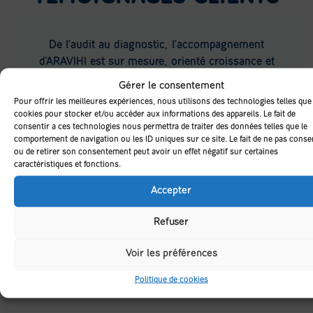
De l’audit au diagnostic, l’accompagnement
d'ARAVIHI est sur mesure, orienté croissance et
résultats.
Gérer le consentement
Pour offrir les meilleures expériences, nous utilisons des technologies telles que
cookies pour stocker et/ou accéder aux informations des appareils. Le fait de
consentir à ces technologies nous permettra de traiter des données telles que le
comportement de navigation ou les ID uniques sur ce site. Le fait de ne pas conse
Sébastien m’a permis de gagner en sérénité dans une
ou de retirer son consentement peut avoir un effet négatif sur certaines
période difficile. Nous avons longuement échangé lors de
caractéristiques et fonctions.
la réouverture de mon activité en juin 2020 afin d’intégrer
Accepter
les nouvelles attentes de nos clients…
Lire la suite
Refuser
Stéphanie L.
Voir les préférences
Gérante de restaurant à Rodez
Politique de cookies