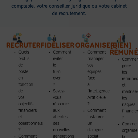
comptable, votre conseiller juridique ou votre cabinet
de recrutement.
RECRUTER
FIDÉLISER
ORGANISER
[BIEN]
RÉMUNÉ
Quels
Comment
Comment
profils
éviter
manager
Commen
de
le
vos
gérer
poste
turn-
équipes
les
en
over
face
rémunér
fonction
?
à
et
de
Savez-
l’Intelligence
maîtrise
vos
vous
Artificielle
les
objectifs
répondre
?
risques
financiers
aux
Comment
financie
et
attentes
instaurer
?
opérationnels
des
un
Commen
?
nouvelles
dialogue
organise
Comment
générations
social
la