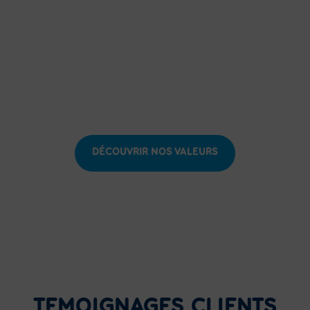
NOTRE AMBITION
Notre connaissance de l’entreprise, des
dispositifs d’aides et des financements OPCO,
notre maitrise de la négociation, au service de
vos équipes et de votre croissance.
DÉCOUVRIR NOS VALEURS
TEMOIGNAGES CLIENTS