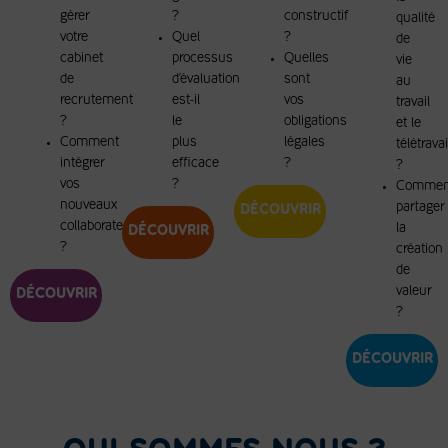
gérer
?
constructif
qualité
votre
Quel
?
de
cabinet
processus
Quelles
vie
de
d’évaluation
sont
au
recrutement
est-il
vos
travail
?
le
obligations
et le
Comment
plus
légales
télétravai
intégrer
efficace
?
?
vos
?
Commen
nouveaux
partager
DÉCOUVRIR
collaborateurs
la
DÉCOUVRIR
?
création
de
valeur
DÉCOUVRIR
?
DÉCOUVRIR